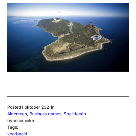
Posted
1 oktober 2021
in
Algemeen
, 
Business games
, 
Spelideeën
by
annemieke
Tags:
voorbeeld